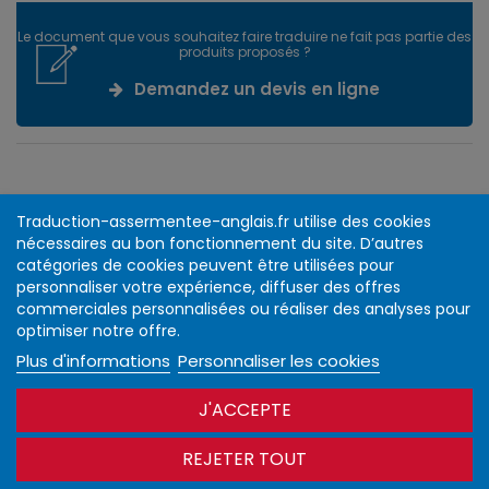
Le document que vous souhaitez faire traduire ne fait pas partie des
produits proposés ?
Demandez un devis en ligne
Traduction-assermentee-anglais.fr utilise des cookies
Infos et
Nous suivre
nécessaires au bon fonctionnement du site. D’autres
échanges via le
catégories de cookies peuvent être utilisées pour
blog
personnaliser votre expérience, diffuser des offres
commerciales personnalisées ou réaliser des analyses pour
Informations
optimiser notre offre.
Contactez-nous
Plus d'informations
Personnaliser les cookies
Newsletter
J'ACCEPTE
REJETER TOUT
© Christine Gouron SARL -
Mentions légales
|
Protection des données
personnelles
|
Plan du site