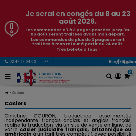
Je serai en congés du 8 au 23
août 2026.
Les commandes d'1 à 3 pages passées jusqu'au
06 août seront traitées avant mon départ.
Les commandes de plus de 3 pages seront
traitées à mon retour à partir du 24 août.
Très bel été à tous !
RSS
Facebo
Vi
02 47 27 64 00
0
Casiers
Casiers
Christine GOURON, traductrice assermentée
indépendante français-anglais et anglais-français,
réalise la traduction, via un site de vente en ligne, de
votre
casier judiciaire français, britannique ou
américain
à un tarif très compétitif, avec possibilité