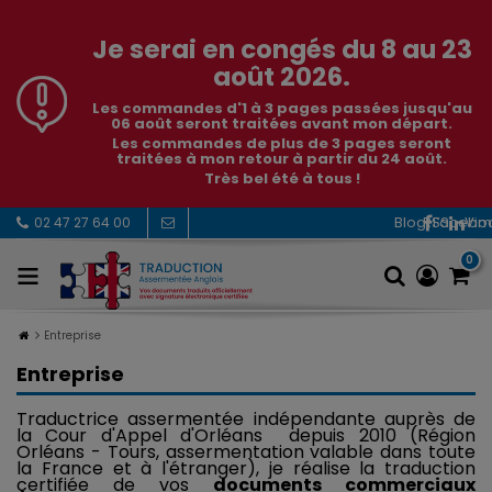
Je serai en congés du 8 au 23
août 2026.
Les commandes d'1 à 3 pages passées jusqu'au
06 août seront traitées avant mon départ.
Les commandes de plus de 3 pages seront
traitées à mon retour à partir du 24 août.
Très bel été à tous !
RSS
Facebo
Vi
02 47 27 64 00
0
Entreprise
Entreprise
Traductrice assermentée indépendante auprès de
la Cour d'Appel d'Orléans depuis 2010 (Région
Orléans - Tours, assermentation valable dans toute
la France et à l'étranger), je réalise la traduction
certifiée de vos
documents commerciaux