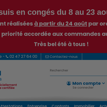
suis en congés du 8 au 23 ao
t réalisées
à partir du 24 août
par or
 priorité accordée aux commandes au 
Très bel été à tous !
e -
02 47 27 64 00
Contactez-nous
Mon compte
Se connecter
Attestations
Entreprise
Contrats
Immobilier
Act