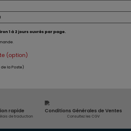
d
n 1 à 2 jours ouvrés par page.
emande.
ste (option)
é de la Poste)
ion rapide
Conditions Générales de Ventes
élais de traduction
Consultez les CGV