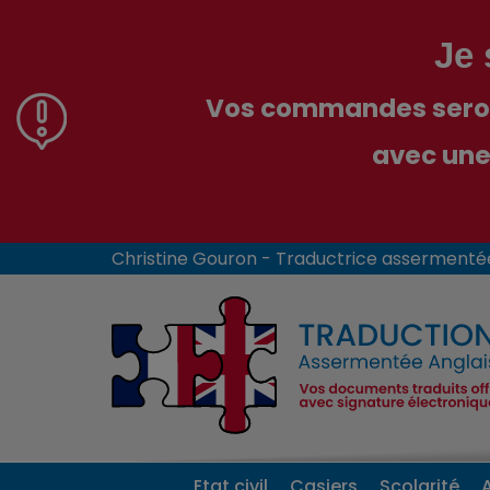
Je 
Vos commandes seron
avec une
Christine Gouron - Traductrice assermenté
Etat civil
Casiers
Scolarité