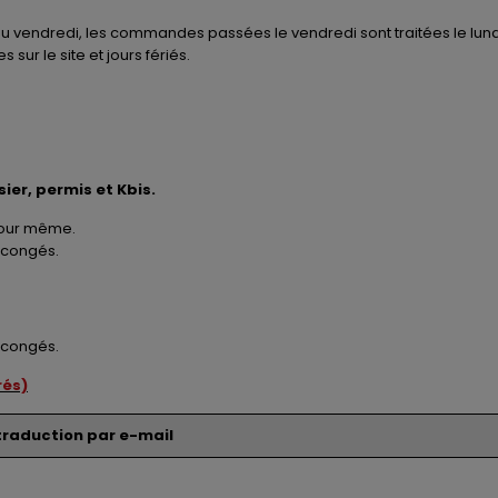
 au vendredi, les commandes passées le vendredi sont traitées le lun
sur le site et jours fériés.
ier, permis et Kbis.
 jour même.
e congés.
e congés.
rés)
traduction par e-mail