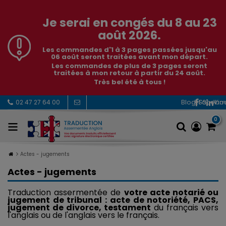
Je serai en congés du 8 au 23
août 2026.
Les commandes d'1 à 3 pages passées jusqu'au
06 août seront traitées avant mon départ.
Les commandes de plus de 3 pages seront
traitées à mon retour à partir du 24 août.
Très bel été à tous !
RSS
Facebo
Vi
02 47 27 64 00
0
Actes - jugements
Actes - jugements
Traduction assermentée de
votre acte notarié ou
jugement de tribunal : acte de notoriété, PACS,
jugement de divorce, testament
du français vers
l'anglais ou de l'anglais vers le français.