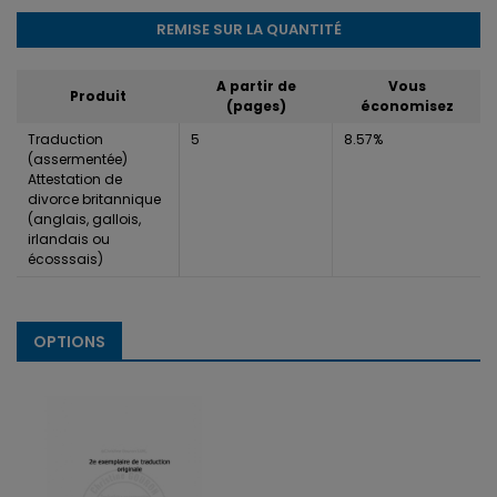
REMISE SUR LA QUANTITÉ
A partir de
Vous
Produit
(pages)
économisez
Traduction
5
8.57%
(assermentée)
Attestation de
divorce britannique
(anglais, gallois,
irlandais ou
écosssais)
OPTIONS