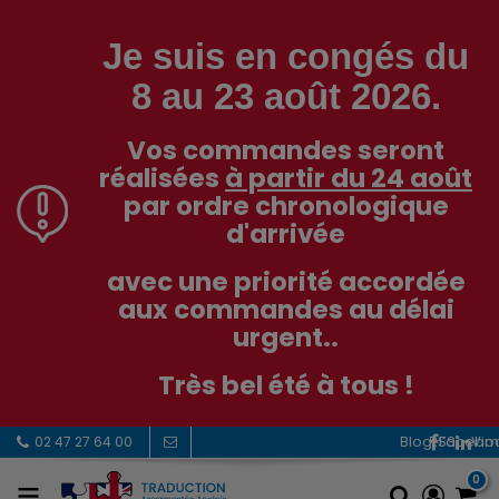
Je suis en congés du
8 au 23 août 2026.
Vos commandes seront
réalisées
à partir du 24 août
par ordre chronologique
d'arrivée
avec une priorité accordée
aux commandes au délai
urgent..
Très bel été à tous !
RSS
Facebo
Vi
02 47 27 64 00
0