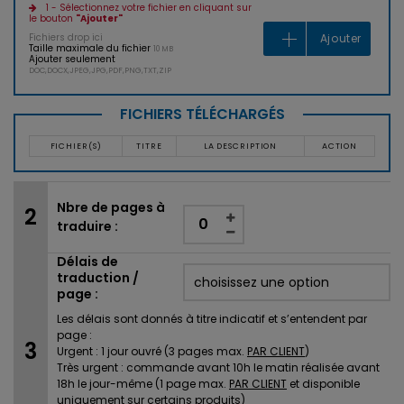
1 - Sélectionnez votre fichier en cliquant sur
le bouton
"Ajouter"
Fichiers drop ici
Ajouter
Taille maximale du fichier
10 MB
Ajouter seulement
DOC,DOCX,JPEG,JPG,PDF,PNG,TXT,ZIP
FICHIERS TÉLÉCHARGÉS
FICHIER(S)
TITRE
LA DESCRIPTION
ACTION
Nbre de pages à
traduire :
Délais de
traduction /
page :
Les délais sont donnés à titre indicatif et s’entendent par
page :
Urgent : 1 jour ouvré (3 pages max.
PAR CLIENT
)
Très urgent : commande avant 10h le matin réalisée avant
18h le jour-même (1 page max.
PAR CLIENT
et disponible
uniquement sur certains produits)