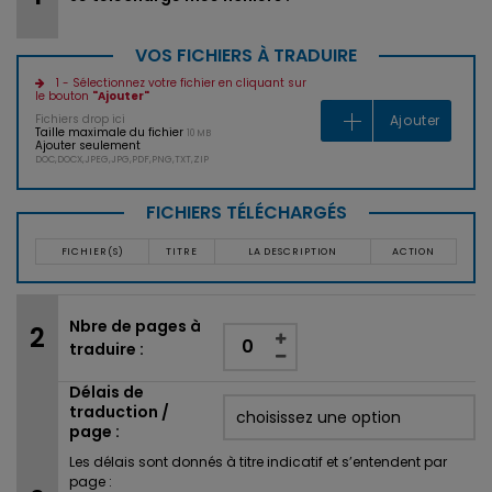
VOS FICHIERS À TRADUIRE
1 - Sélectionnez votre fichier en cliquant sur
le bouton
"Ajouter"
Fichiers drop ici
Ajouter
Taille maximale du fichier
10 MB
Ajouter seulement
DOC,DOCX,JPEG,JPG,PDF,PNG,TXT,ZIP
FICHIERS TÉLÉCHARGÉS
FICHIER(S)
TITRE
LA DESCRIPTION
ACTION
Nbre de pages à
traduire :
Délais de
traduction /
page :
Les délais sont donnés à titre indicatif et s’entendent par
page :