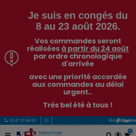
Je suis en congés du
8 au 23 août 2026.
Vos commandes seront
réalisées
à partir du 24 août
par ordre chronologique
d'arrivée
avec une priorité accordée
aux commandes au délai
urgent..
Très bel été à tous !
RSS
Facebo
Vi
02 47 27 64 00
0