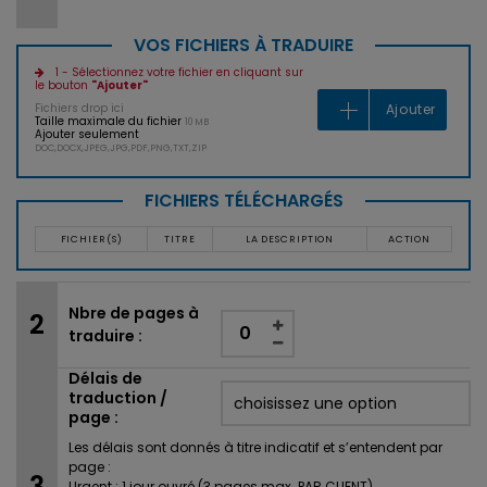
VOS FICHIERS À TRADUIRE
1 - Sélectionnez votre fichier en cliquant sur
le bouton
"Ajouter"
Fichiers drop ici
Ajouter
Taille maximale du fichier
10 MB
Ajouter seulement
DOC,DOCX,JPEG,JPG,PDF,PNG,TXT,ZIP
FICHIERS TÉLÉCHARGÉS
FICHIER(S)
TITRE
LA DESCRIPTION
ACTION
Nbre de pages à
traduire :
Délais de
traduction /
page :
Les délais sont donnés à titre indicatif et s’entendent par
page :
Urgent : 1 jour ouvré (3 pages max.
PAR CLIENT
)