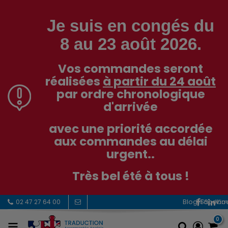
Je suis en congés du
8 au 23 août 2026.
Vos commandes seront
réalisées
à partir du 24 août
par ordre chronologique
d'arrivée
avec une priorité accordée
aux commandes au délai
urgent..
Très bel été à tous !
RSS
Facebo
Vi
02 47 27 64 00
0