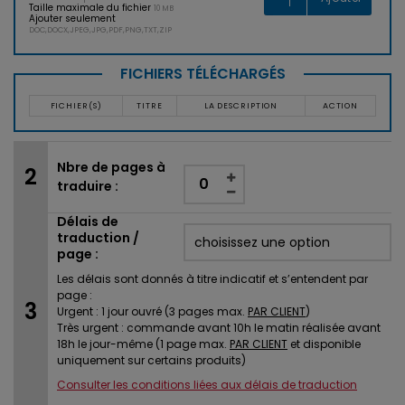
Taille maximale du fichier
10 MB
Ajouter seulement
DOC,DOCX,JPEG,JPG,PDF,PNG,TXT,ZIP
FICHIERS TÉLÉCHARGÉS
FICHIER(S)
TITRE
LA DESCRIPTION
ACTION
Nbre de pages à
traduire :
Délais de
traduction /
page :
Les délais sont donnés à titre indicatif et s’entendent par
page :
Urgent : 1 jour ouvré (3 pages max.
PAR CLIENT
)
Très urgent : commande avant 10h le matin réalisée avant
18h le jour-même (1 page max.
PAR CLIENT
et disponible
uniquement sur certains produits)
Consulter les conditions liées aux délais de traduction