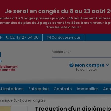
Je serai en congés du 8 au 23 août 2
ndes d'1 à 3 pages passées jusqu'au 06 août seront traitée
mmandes de plus de 3 pages seront traitées à mon retour à pa
Très bel été à tous !
e -
02 47 27 64 00
Contactez-nous
Mon compte
Se connecter
Attestations
Entreprise
Contrats
Immobilier
Act
annique (UK) ou en anglais
Traduction d'un diplôme b