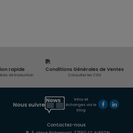
ion rapide
Conditions Générales de Ventes
élais de traduction
Consultez les CGV
Infos et
Nous suivre
échanges via le
blog
Contactez-nous
5, place Richemont, 37550 ST AVERTIN