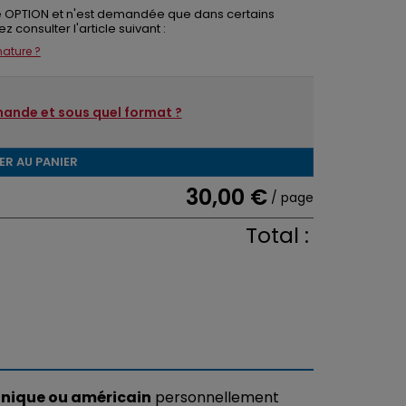
une OPTION et n'est demandée que dans certains
z consulter l'article suivant :
nature ?
ande et sous quel format ?
ER AU PANIER
30,00 €
/ page
Total :
nnique ou américain
personnellement