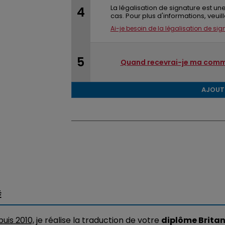
La légalisation de signature est 
cas. Pour plus d'informations, veuille
Ai-je besoin de la légalisation de sig
Quand recevrai-je ma comm
AJOUT
É
uis 2010,
je réalise la traduction de votre
diplôme Brita