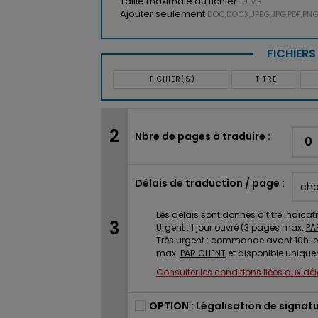
Taille maximale du fichier
10 MB
Ajouter seulement
DOC,DOCX,JPEG,JPG,PDF,PNG,
FICHIER
FICHIER(S)
TITRE
Nbre de pages à traduire :
Délais de traduction / page :
Les délais sont donnés à titre indicati
Urgent : 1 jour ouvré (3 pages max.
PA
Très urgent : commande avant 10h le
max.
PAR CLIENT
et disponible unique
Consulter les conditions liées aux dé
OPTION : Légalisation de signatu