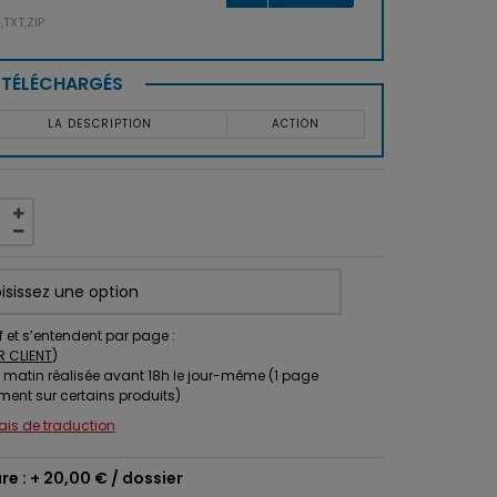
TXT,ZIP
S TÉLÉCHARGÉS
LA DESCRIPTION
ACTION
f et s’entendent par page :
R CLIENT
)
 matin réalisée avant 18h le jour-même (1 page
ment sur certains produits)
lais de traduction
re : +
20,00 €
/ dossier