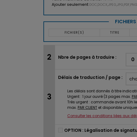
Ajouter seulement
DOC,DOCX,JPEG,JPG,PDF,PNG,
FICHIER
FICHIER(S)
TITRE
Nbre de pages à traduire :
Délais de traduction / page :
Les délais sont donnés à titre indicati
Urgent : 1 jour ouvré (3 pages max.
PA
Très urgent : commande avant 10h le
max.
PAR CLIENT
et disponible unique
Consulter les conditions liées aux dé
OPTION : Légalisation de signatu