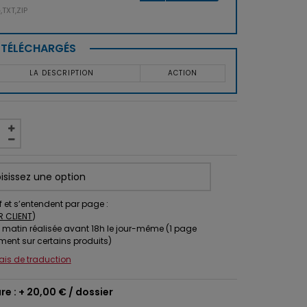
TXT,ZIP
S TÉLÉCHARGÉS
LA DESCRIPTION
ACTION
f et s’entendent par page :
R CLIENT
)
 matin réalisée avant 18h le jour-même (1 page
ment sur certains produits)
lais de traduction
re : +
20,00 €
/ dossier