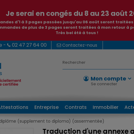
Je serai en congés du 8 au 23 août 2
ndes d'1 à 3 pages passées jusqu'au 06 août seront traitée
mmandes de plus de 3 pages seront traitées à mon retour à pa
Très bel été à tous !
e -
02 47 27 64 00
Contactez-nous
Mon compte
Se connecter
Attestations
Entreprise
Contrats
Immobilier
Act
 diplôme (supplement to diploma) (assermentée)
Traduction d'une annexe 