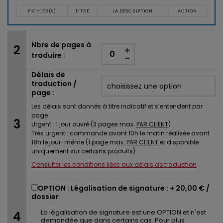
FICHIER(S)
TITRE
LA DESCRIPTION
ACTION
Nbre de pages à
traduire :
Délais de
traduction /
page :
Les délais sont donnés à titre indicatif et s’entendent par
page :
Urgent : 1 jour ouvré (3 pages max.
PAR CLIENT
)
Très urgent : commande avant 10h le matin réalisée avant
18h le jour-même (1 page max.
PAR CLIENT
et disponible
uniquement sur certains produits)
Consulter les conditions liées aux délais de traduction
OPTION : Légalisation de signature : +
20,00 €
/
dossier
La légalisation de signature est une OPTION et n'est
demandée que dans certains cas. Pour plus