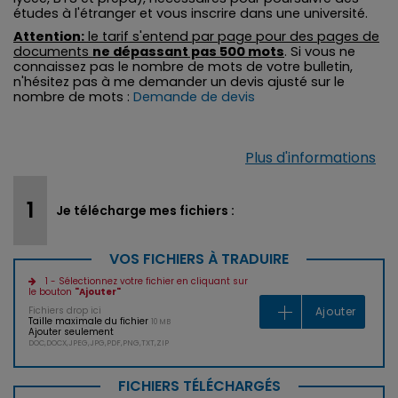
études à l'étranger et vous inscrire dans une université.
Attention:
le tarif s'entend par page pour des pages de
documents
ne dépassant pas 500 mots
. Si vous ne
connaissez pas le nombre de mots de votre bulletin,
n'hésitez pas à me demander un devis ajusté sur le
nombre de mots :
Demande de devis
Plus d'informations
Je télécharge mes fichiers :
VOS FICHIERS À TRADUIRE
1 - Sélectionnez votre fichier en cliquant sur
le bouton
"Ajouter"
Fichiers drop ici
Ajouter
Taille maximale du fichier
10 MB
Ajouter seulement
DOC,DOCX,JPEG,JPG,PDF,PNG,TXT,ZIP
FICHIERS TÉLÉCHARGÉS