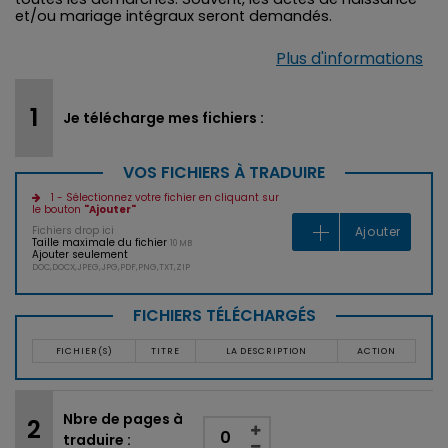
et/ou mariage intégraux seront demandés.
Plus d'informations
Je télécharge mes fichiers :
VOS FICHIERS À TRADUIRE
1 - Sélectionnez votre fichier en cliquant sur
le bouton
"Ajouter"
Fichiers drop ici
Ajouter
Taille maximale du fichier
10 MB
Ajouter seulement
DOC,DOCX,JPEG,JPG,PDF,PNG,TXT,ZIP
FICHIERS TÉLÉCHARGÉS
FICHIER(S)
TITRE
LA DESCRIPTION
ACTION
Nbre de pages à
traduire :