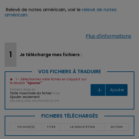
Relevé de notes américain, voir le
relevé de notes
américain
.
Plus d'informations
Je télécharge mes fichiers :
VOS FICHIERS À TRADUIRE
1 - Sélectionnez votre fichier en cliquant sur
le bouton
"Ajouter"
Fichiers drop ici
Ajouter
Taille maximale du fichier
10 MB
Ajouter seulement
DOC,DOCX,JPEG,JPG,PDF,PNG,TXT,ZIP
FICHIERS TÉLÉCHARGÉS
FICHIER(S)
TITRE
LA DESCRIPTION
ACTION