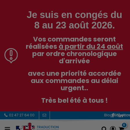
Je suis en congés du
8 au 23 août 2026.
Vos commandes seront
réalisées
à partir du 24 août
par ordre chronologique
d'arrivée
avec une priorité accordée
aux commandes au délai
urgent..
Très bel été à tous !
RSS
Facebo
Vi
02 47 27 64 00
0