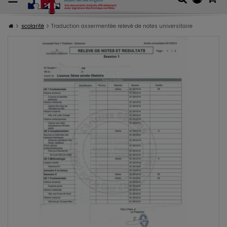
scolarité
Traduction assermentée relevé de notes universitaire